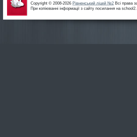
Copyright © 2008-2026
Рівненський ліцей №2
Всі права з
При копіюванні інформації з сайту посилання на school2.r
Офіційни
й сайт
ліцею
№2