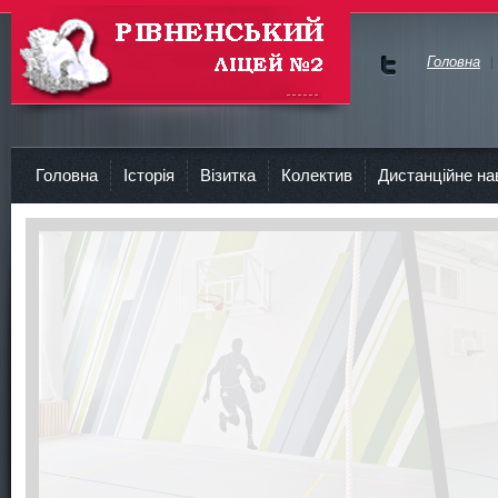
Головна
Ми у
Face
Рівненський Ліцей №2
bok
Головна
Історія
Візитка
Колектив
Дистанційне на