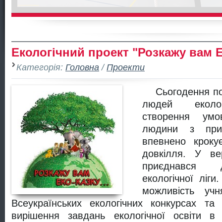
Екологічний проект "Розкажу вам 
Категорія:
Головна
/
Проекти
Сьогодення пот
людей екологі
створення умо
людини з при
впевнено кроку
довкілля. У ве
приєднався д
екологічної ліг
можливість уч
Всеукраїнських екологічних конкурсах та 
вирішення завдань екологічної освіти в