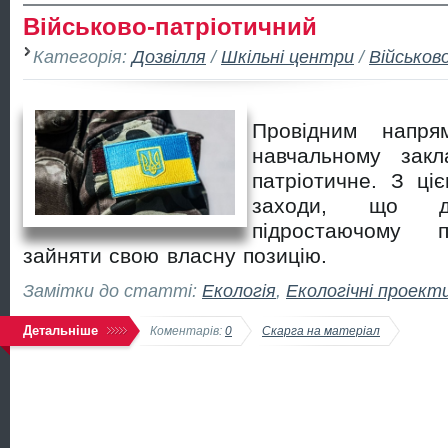
Військово-патріотичний
Категорія:
Дозвілля
/
Шкільні центри
/
Військов
Провідним напря
навчальному закл
патріотичне. З ці
заходи, що да
підростаючому п
зайняти свою власну позицію
.
Замітки до статті:
Екологія
,
Екологічні проект
Детальніше
Коментарів:
0
Скарга на матеріал