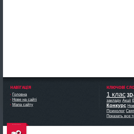
НАВІГАЦІЯ
КЛЮЧОВІ СЛ
1 клас
Головна
3D
Нове на сайті
закладу
Акції
Мапа сайту
Конкурс
Нов
Психолог
Свя
Показать все т