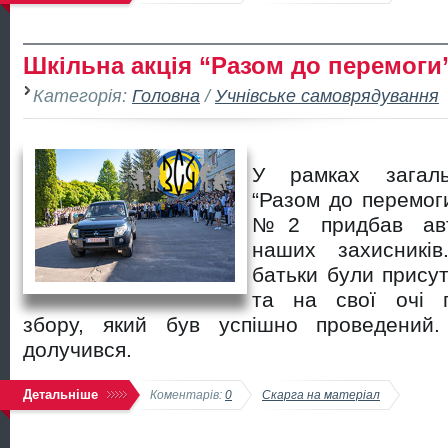
Шкільна акція “Разом до перемоги
Категорія:
Головна
/
Учнівське самоврядування
У рамках загаль
“Разом до перемоги
№2 придбав авт
наших захисників
батьки були присут
та на свої очі п
збору, який був успішно проведений.
долучився.
Детальніше
Коментарів:
0
Скарга на матеріал