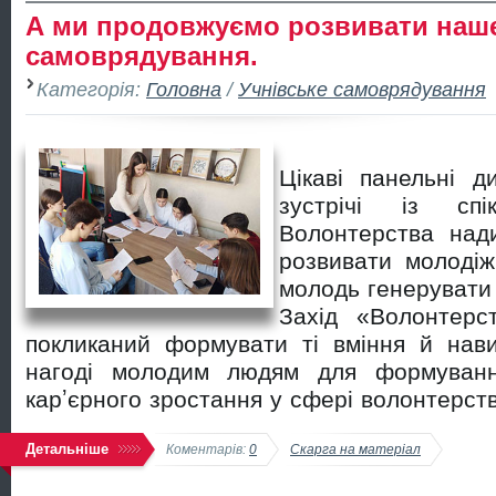
А ми продовжуємо розвивати наш
самоврядування.
Категорія:
Головна
/
Учнівське самоврядування
Цікаві панельні ди
зустрічі із сп
Волонтерства на
розвивати молодіж
молодь генерувати
Захід «Волонтерс
покликаний формувати ті вміння й нави
нагоді молодим людям для формуванн
карʼєрного зростання у сфері волонтерст
Детальніше
Коментарів:
0
Скарга на матеріал