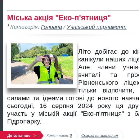
Міська акція "Еко-п'ятниця"
Категорія:
Головна
/
Учнівський парламент
Літо добігає до к
канікули наших ліцеї
Але члени учнівс
вчителі та про
Рівненського лі
тільки відпочити
силами та ідеями готові до нового навча
сьогодні, 16 серпня 2024 року ця др
участь у міській акції "Еко-п'ятниця" з 
Гідропарку.
Детальніше
Коментарів:
0
Скарга на матеріал