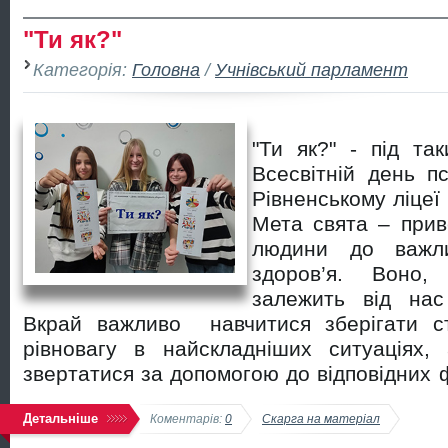
"Ти як?"
Категорія:
Головна
/
Учнівський парламент
"Ти як?" - під та
Всесвітній день пс
Рівненському ліце
Мета свята – прив
людини до важли
здоров’я. Воно
залежить від нас
Вкрай важливо навчитися зберігати ст
рівновагу в найскладніших ситуаціях, 
звертатися за допомогою до відповідних ф
Детальніше
Коментарів:
0
Скарга на матеріал