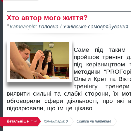
Хто автор мого життя?
Категорія:
Головна
/
Учнівське самоврядування
Саме під таким 
пройшов тренінг дл
під керівництвом 
методики “PROFоріє
Ольги Крет та Вікто
тренінгу тренер
виявити сильні та слабкі сторони, їх мо
обговорили сфери діяльності, про які 
підозрювали, що їм це цікаво.
Детальніше
Коментарів:
0
Скарга на матеріал