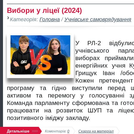
Вибори у ліцеї (2024)
Категорія:
Головна
/
Учнівське самоврядування
У РЛ-2 відбули
учнівського пар
виборах приймали
енергійних учня К
Грищук Іван /обо
Кожен претенден
програму та гідно виступили перед ш
активом та перемогу у голосуванні з
Команда парламенту сформована та готов
працювати на розвиток ШУП та ліце
позитивного іміджу закладу.
Детальніше
Коментарів:
0
Скарга на матеріал