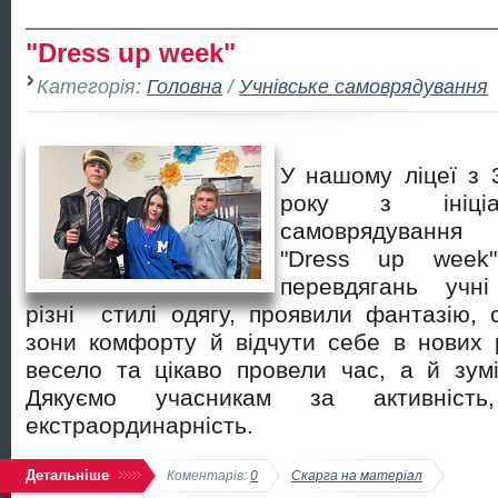
"Dress up week"
Категорія:
Головна
/
Учнівське самоврядування
У нашому ліцеї з 3
року з ініціат
самоврядування
"Dress up week
перевдягань учні
різні стилі одягу, проявили фантазію, 
зони комфорту й відчути себе в нових р
весело та цікаво провели час, а й зум
Дякуємо учасникам за активність
екстраординарність.
Детальніше
Коментарів:
0
Скарга на матеріал