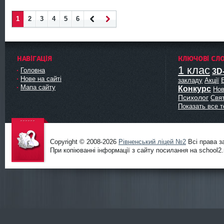
1
2
3
4
5
6
Наза
Впер
д
ед
НАВІГАЦІЯ
КЛЮЧОВІ СЛ
1 клас
Головна
3D
Нове на сайті
закладу
Акції
Мапа сайту
Конкурс
Нов
Психолог
Свя
Показать все т
Copyright © 2008-2026
Рівненський ліцей №2
Всі права з
При копіюванні інформації з сайту посилання на school2.r
Офіційни
й сайт
ліцею
№2