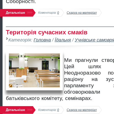
Соборності.
Детальніше
Коментарів:
0
Скарга на матеріал
Територія сучасних смаків
Категорія:
Головна
/
Їдальня
/
Учнівське самовр
Ми прагнули створ
Цей шлях бу
Неодноразово по
раціону на зуст
парламенту 
обговорювали
батьківського комітету, семінарах.
Детальніше
Коментарів:
0
Скарга на матеріал