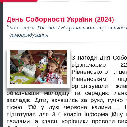
День Соборності України (2024)
Категорія:
Головна
/
Національно-патріотичне 
самоврядування
З нагоди Дня Собор
відзначаємо 
Рівненського лі
Рівненським ліц
організували жи
об’єднавши молодшу та середню ланк
закладів. Діти, взявшись за руки, гучно
пісню "Ой у лузі червона калина...". 
підготував для 3-4 класів інформаційну 
пазлами, а класні керівники провели ви