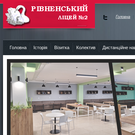
Головна
Ми у
Face
Рівненський Ліцей №2
bok
Головна
Історія
Візитка
Колектив
Дистанційне на