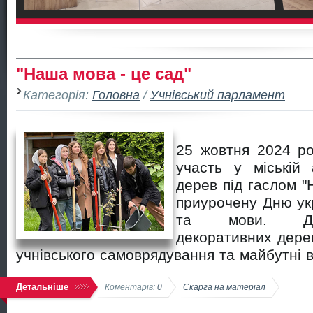
"Наша мова - це сад"
Категорія:
Головна
/
Учнівський парламент
25 жовтня 2024 ро
участь у міській 
дерев під гаслом "
приурочену Дню укр
та мови. До
декоративних дере
учнівського самоврядування та майбутні в
Детальніше
Коментарів:
0
Скарга на матеріал