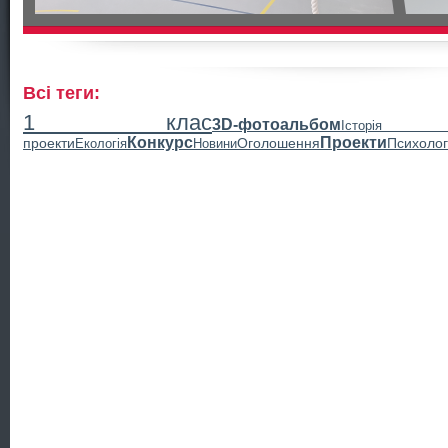
Всі теги:
1 клас
3D-фотоальбом
Історія
Конкурс
Проекти
проекти
Оголошення
Психолог
Екологія
Новини