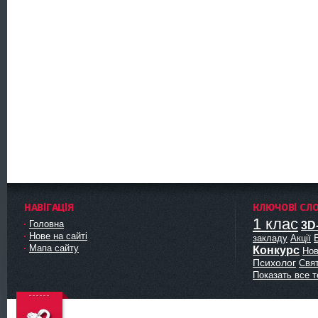
НАВІГАЦІЯ
КЛЮЧОВІ СЛ
1 клас
Головна
3D
Нове на сайті
закладу
Акції
Мапа сайту
Конкурс
Нов
Психолог
Свя
Показать все т