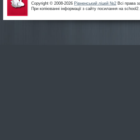
Copyright © 2008-2026
Рівненський ліцей №2
Всі права з
При копіюванні інформації з сайту посилання на school2.r
Офіційни
й сайт
ліцею
№2