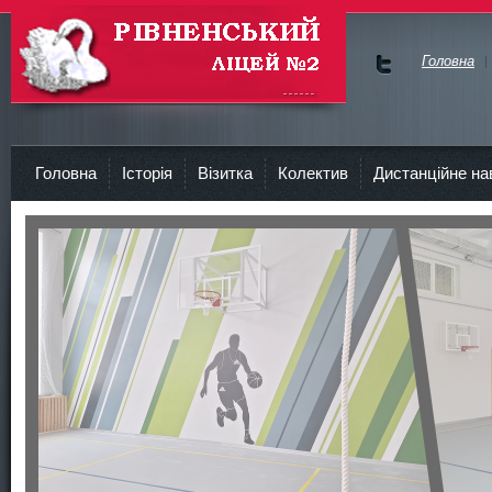
Головна
Ми у
Face
Рівненський Ліцей №2
bok
Головна
Історія
Візитка
Колектив
Дистанційне на