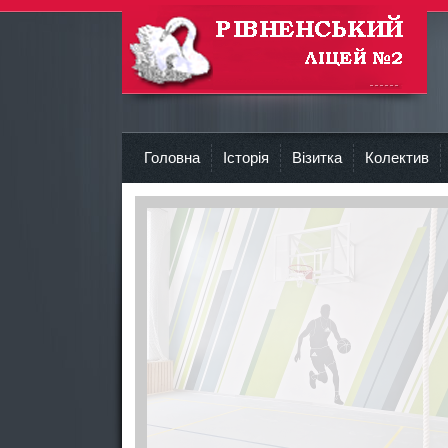
Рівненський Ліцей №2
Головна
Історія
Візитка
Колектив