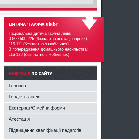
ДИТЯЧА "ГАРЯЧА ЛІНІЯ"
Національна дитяча гаряча лінія:
0-800-500-225 (безплатно зі стаціонарних)
116-111 (безплатно з мобільних)
З попередження домашнього насильства:
116-123 (безплатно з мобільних)
------
НАВІГАЦІЯ
ПО САЙТУ
Головна
Гордість ліцею
Екстернат/Сімейна форми
Атестація
Підвищення кваліфікації педагогів