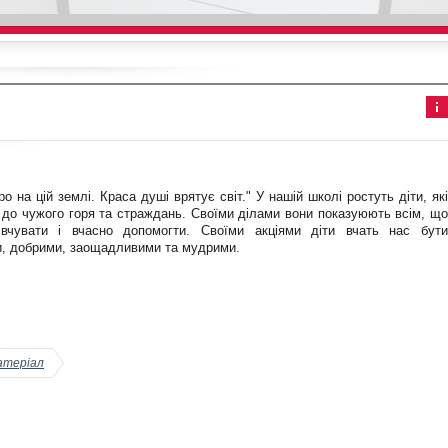
Інф
ор
ма
ція
до
о на цій землі. Краса душі врятує світ." У нашій школі ростуть діти, які
ста
 до чужого горя та страждань. Своїми ділами вони показуюють всім, що
тті
івчувати і вчасно допомогти. Своїми акціями діти вчать нас бути
, добрими, заощадливими та мудрими.
атеріал