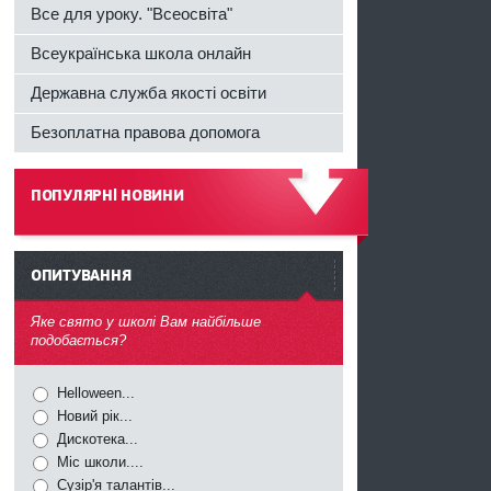
Все для уроку. "Всеосвіта"
Всеукраїнська школа онлайн
Державна служба якості освіти
Безоплатна правова допомога
ПОПУЛЯРНІ НОВИНИ
------
ОПИТУВАННЯ
^
Яке свято у школі Вам найбільше
подобається?
Helloween...
Новий рік...
Дискотека...
Міс школи....
Сузір'я талантів...