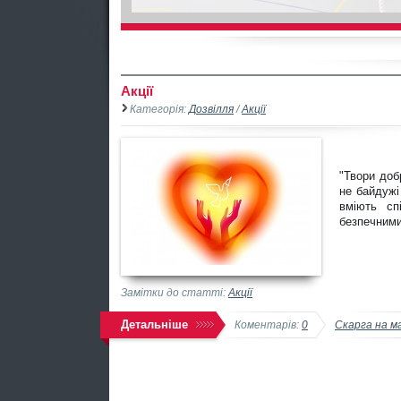
Акції
Категорія:
Дозвілля
/
Акції
"Твори добр
не байдужі
вміють сп
безпечними
Замітки до статті:
Акції
Детальніше
Коментарів:
0
Скарга на м