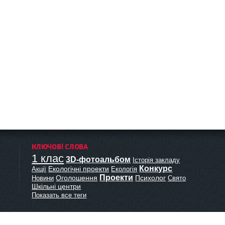
КЛЮЧОВІ СЛОВА
1 клас
3D-фотоальбом
Історія закладу
Конкурс
Екологічні проекти
Акції
Екологія
Проекти
Оголошення
Психолог
Новини
Свято
Шкільні центри
Показать все теги