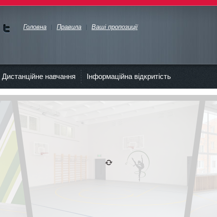
Головна
Правила
Ваші пропозиції
Ми у
Face
bok
Дистанційне навчання
Інформаційна відкритість