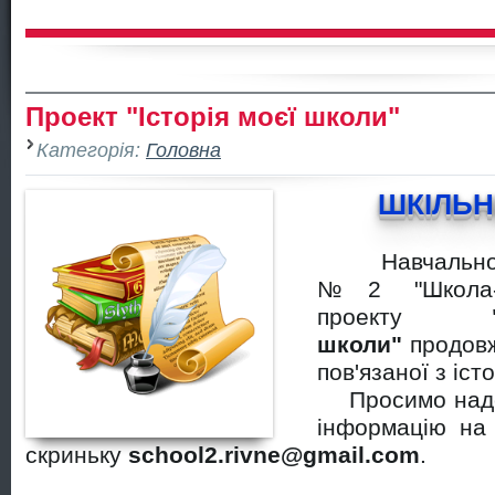
Проект "Історія моєї школи"
Категорія:
Головна
ШКІЛЬН
Навчально-в
№2 "Школа-
проекту
школи"
продовж
пов'язаної з іст
Просимо надс
інформацію на 
скриньку
school2.rivne@gmail.com
.