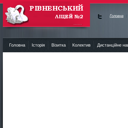
Головна
Ми у
Face
Рівненський Ліцей №2
bok
Головна
Історія
Візитка
Колектив
Дистанційне на