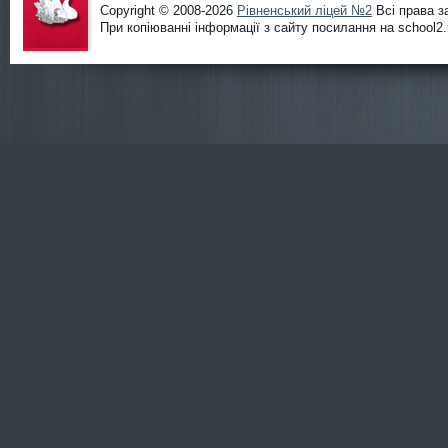
Copyright © 2008-2026
Рівненський ліцей №2
Всі права з
При копіюванні інформації з сайту посилання на school2.r
Офіційни
й сайт
ліцею
№2