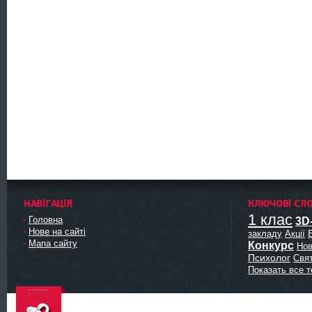
НАВІГАЦІЯ
КЛЮЧОВІ СЛ
1 клас
Головна
3D
Нове на сайті
закладу
Акції
Мапа сайту
Конкурс
Нов
Психолог
Свя
Показать все т