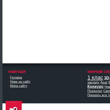
НАВІГАЦІЯ
КЛЮЧОВІ СЛ
1 клас
Головна
3D
Нове на сайті
закладу
Акції
Мапа сайту
Конкурс
Нов
Психолог
Свя
Показать все т