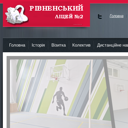
Головна
Ми у
Face
Рівненський Ліцей №2
bok
Головна
Історія
Візитка
Колектив
Дистанційне на