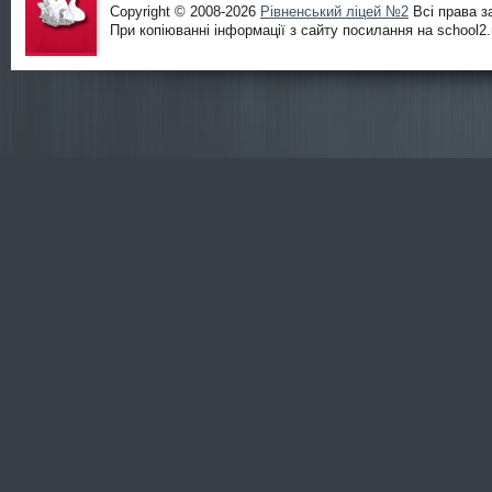
Copyright © 2008-2026
Рівненський ліцей №2
Всі права з
При копіюванні інформації з сайту посилання на school2.r
Офіційни
й сайт
ліцею
№2