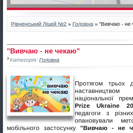
Рівненський Ліцей №2
»
Головна
» "Вивчаю - не
"Вивчаю - не чекаю"
Категорія:
Головна
Протягом трьох д
наставництво
національної пре
Prize Ukraine 2
педагоги з різни
опановували мето
мобільного застосунку
"Вивчаю - не ч