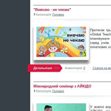
"Вивчаю - не чекаю"
Категорія:
Головна
Протягом трь
«Global Teach
опановували
серед учнів,
початкових к
Детальніше
Коментарів:
0
Скарга на м
Міжнародний семінар з АЙКІДО
Категорія:
Головна
У жовтні впр