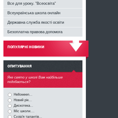
Все для уроку. "Всеосвіта"
Всеукраїнська школа онлайн
Державна служба якості освіти
Безоплатна правова допомога
ПОПУЛЯРНІ НОВИНИ
------
ОПИТУВАННЯ
^
Яке свято у школі Вам найбільше
подобається?
Helloween...
Новий рік...
Дискотека...
Міс школи....
Сузір'я талантів...