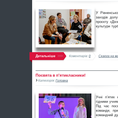
У Рівненсько
заходів долу
проєкту «Діє
культури турб
Детальніше
Коментарів:
0
Скарга на м
Посвята в п'ятикласники!
Категорія:
Головна
Учні пʼятих
гідними учня
Під час пос
команди, при
командний ду