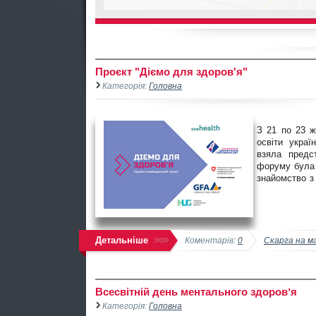
Проєкт "Діємо для здоров'я"
Категорія:
Головна
З 21 по 23 ж
освіти украї
взяла предс
форуму була 
знайомство з
Детальніше
Коментарів:
0
Скарга на м
Всесвітній день ментального здоровʼя
Категорія:
Головна