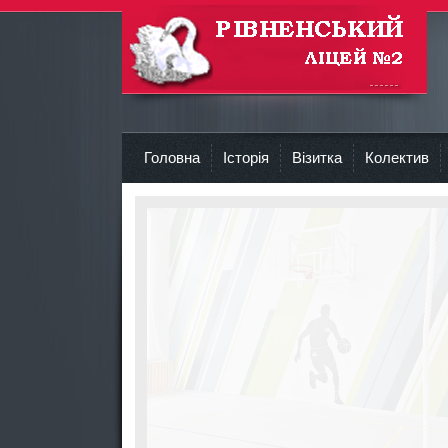
Рівненський Ліцей №2
Головна
Історія
Візитка
Колектив