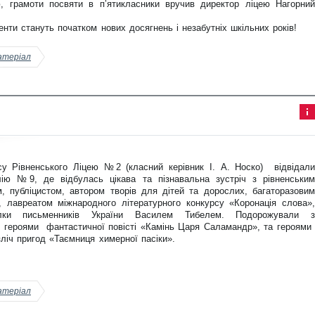
, грамоти посвяти в пʼятикласники вручив директор ліцею Нагорний
енти стануть початком нових досягнень і незабутніх шкільних років!
атеріал
Інф
ор
ма
ція
су Рівненського Ліцею №2 (класний керівник І. А. Носко) відвідали
до
ста
ілію №9, де відбулась цікава та пізнавальна зустріч з рівненським
тті
, публіцистом, автором творів для дітей та дорослих, багаторазовим
 лавреатом міжнародного літературного конкурсу «Коронація слова»,
лки письменників України Василем Тибелем. Подорожували з
 героями фантастичної повісті «Камінь Царя Саламандр», та героями
езліч пригод «Таємниця химерної пасіки».
атеріал