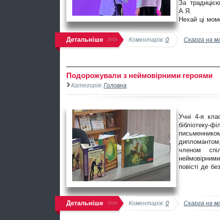
За традицією
А.Я.
Нехай ці мом
Детальніше
Коментарів:
0
Скарга на м
Подорожували з неймовірними героями
Категорія:
Головна
Учні 4-я кла
бібліотеку-ф
письменником
дипломантом,
членом спі
неймовірними
повісті де б
Детальніше
Коментарів:
0
Скарга на м