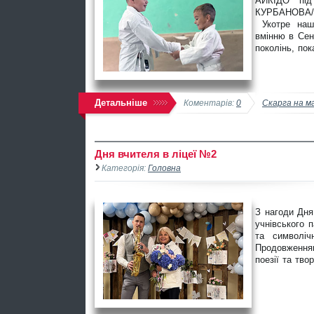
АЙКІДО під
КУРБАНОВА/
Укотре наши
вмінню в Сен
поколінь, пок
Детальніше
Коментарів:
0
Скарга на м
Дня вчителя в ліцеї №2
Категорія:
Головна
З нагоди Дня
учнівського 
та символі
Продовженням
поезії та тв