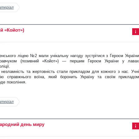
атеріал
й «Койот»)
Інф
ор
ма
ція
ненського ліцею №2 мали унікальну нагоду зустрітися з Героєм України
до
ста
равчуком (позивний «Койот») — першим Героєм України у лавах
тті
ліції.
, незламність та жертовність стали прикладом для кожного з нас. Учні
рію справжнього воїна, який боронить Україну та своїм прикладом
де покоління.
атеріал
народний день миру
Інф
ор