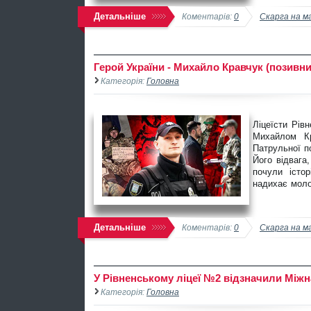
Детальніше
Коментарів:
0
Скарга на м
Герой України - Михайло Кравчук (позивни
Категорія:
Головна
Ліцеїсти Рів
Михайлом К
Патрульної по
Його відвага
почули істо
надихає моло
Детальніше
Коментарів:
0
Скарга на м
У Рівненському ліцеї №2 відзначили Між
Категорія:
Головна