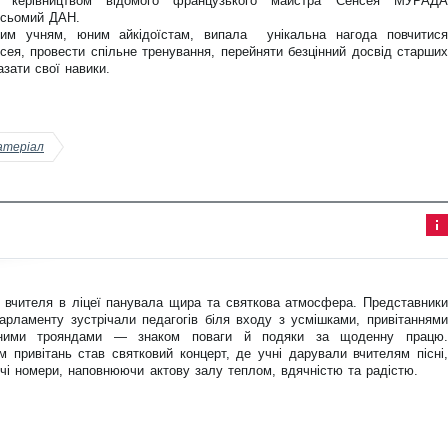
 керівництвом відомого французького майстра Сенсея МУРАДА
тті
сьомий ДАН.
м учням, юним айкідоїстам, випала унікальна нагода повчитися
сея, провести спільне тренування, перейняти безцінний досвід старших
азати свої навики.
атеріал
Інф
ор
ма
ція
 вчителя в ліцеї панувала щира та святкова атмосфера. Представники
до
ста
парламенту зустрічали педагогів біля входу з усмішками, привітаннями
тті
чними трояндами — знаком поваги й подяки за щоденну працю.
 привітань став святковий концерт, де учні дарували вчителям пісні,
орчі номери, наповнюючи актову залу теплом, вдячністю та радістю.