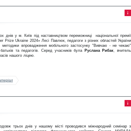
Інф
ор
ма
ція
ох днів у м. Київ під наставництвом переможниці національної премії
до
ста
er Prize Ukraine 2024» Лесі Павлюк, педагоги з різних областей України
тті
 методики впровадження мобільного застосунку "Вивчаю - не чекаю"
 батьків та педагогів. Серед учасників була
Руслана Рибак
, вчитель
ласів нашого ліцею.
атеріал
Інф
ор
ма
ція
одовж трьох днів у нашому місті проводився міжнародний семінар з
до
ста