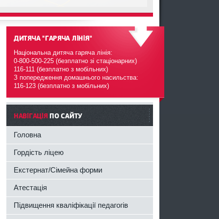
ДИТЯЧА "ГАРЯЧА ЛІНІЯ"
Національна дитяча гаряча лінія:
0-800-500-225 (безплатно зі стаціонарних)
116-111 (безплатно з мобільних)
З попередження домашнього насильства:
116-123 (безплатно з мобільних)
------
НАВІГАЦІЯ
ПО САЙТУ
Головна
Гордість ліцею
Екстернат/Сімейна форми
Атестація
Підвищення кваліфікації педагогів