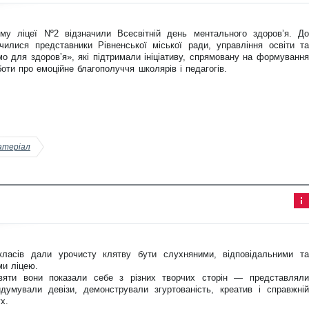
ор
ма
ція
му ліцеї Nº2 відзначили Всесвітній день ментального здоровʼя. До
до
ста
чилися представники Рівненської міської ради, управління освіти та
тті
мо для здоровʼя», які підтримали ініціативу, спрямовану на формування
оти про емоційне благополуччя школярів і педагогів.
атеріал
Інф
ор
ма
ція
 класів дали урочисту клятву бути слухняними, відповідальними та
до
ста
ми ліцею.
тті
вяти вони показали себе з різних творчих сторін — представляли
думували девізи, демонстрували згуртованість, креатив і справжній
х.