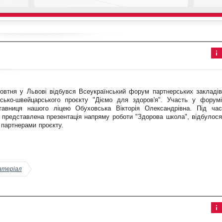
Інф
ор
ма
ція
овтня у Львові відбувся Всеукраїнський форум партнерських закладів
до
ста
нсько-швейцарського проєкту "Діємо для здоров'я". Участь у форумі
тті
тавниця нашого ліцею Обуховська Вікторія Олександрівна. Під час
представлена презентація напряму роботи "Здорова школа", відбулося
 партнерами проєкту.
атеріал
Інф