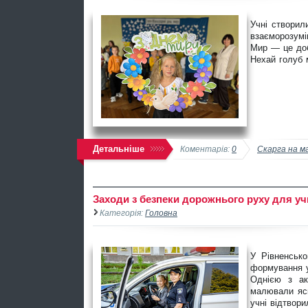
Учні створил
взаєморозумі
Мир — це доб
Нехай голуб м
Детальніше
Коментарів:
0
Скарга на м
Заходи з безпеки дорожнього руху для уч
Категорія:
Головна
У Рівненсько
формування у
Однією з ак
малювали яск
учні відтвор