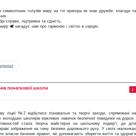
ма
ція
и символічних голубів миру на тлі прапора як знак дружби, злагоди та
до
ста
ння.
тті
рі справи, підтримка та єдність.
иру 🕊️ нагадує нам про гармонію і світло в серцях.
атеріал
нів початкової школи
Інф
ор
ма
ція
му ліцеї №2 відбулися пізнавальні та творчі заходи, спрямовані на
до
ста
 молодших школярів важливих навичок безпечної поведінки на дорозі.
тті
тивностей стала творча майстерня на шкільному подвір’ї, де діти
раві зображення на тему безпеки дорожнього руху. У своїх малюнках
или власне бачення правил, які допомагають зберегти життя та здоров’я