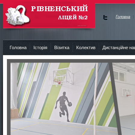
Головна
Ми у
Face
Рівненський Ліцей №2
bok
Головна
Історія
Візитка
Колектив
Дистанційне на