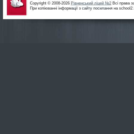
Copyright © 2008-2026
Рівненський ліцей №2
Всі права з
При копіюванні інформації з сайту посилання на school2.r
Офіційни
й сайт
ліцею
№2