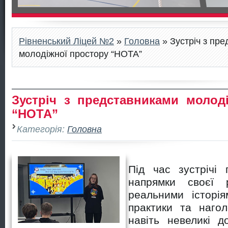
Рівненський Ліцей №2
»
Головна
» Зустріч з пр
молодіжної простору “НОТА”
Зустріч з представниками молод
“НОТА”
Категорія:
Головна
Під час зустрічі 
напрямки своєї р
реальними історія
практики та наго
навіть невеликі д