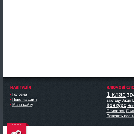
НАВІГАЦІЯ
КЛЮЧОВІ СЛ
1 клас
Головна
3D
Нове на сайті
закладу
Акції
Мапа сайту
Конкурс
Нов
Психолог
Свя
Показать все т