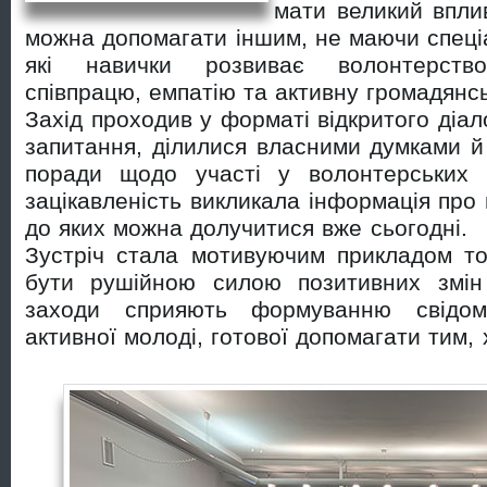
мати великий вплив
можна допомагати іншим, не маючи спеціа
які навички розвиває волонтерство: 
співпрацю, емпатію та активну громадянсь
Захід проходив у форматі відкритого діал
запитання, ділилися власними думками й
поради щодо участі у волонтерських 
зацікавленість викликала інформація про м
до яких можна долучитися вже сьогодні.
Зустріч стала мотивуючим прикладом то
бути рушійною силою позитивних змін у
заходи сприяють формуванню свідом
активної молоді, готової допомагати тим, 