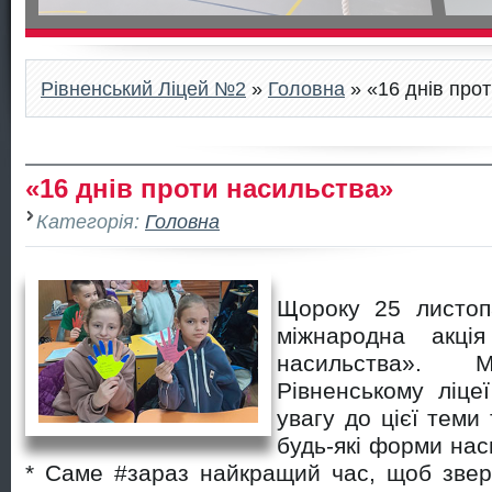
Рівненський Ліцей №2
»
Головна
» «16 днів про
«16 днів проти насильства»
Категорія:
Головна
Щороку 25 листоп
міжнародна акці
насильства».
Рівненському ліц
увагу до цієї теми
будь-які форми нас
* Саме #зараз найкращий час, щоб звер