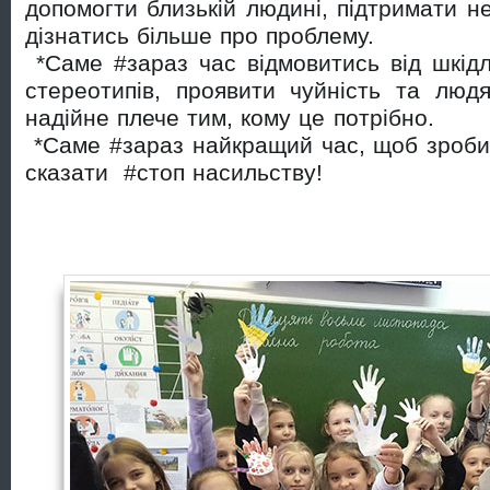
допомогти близькій людині, підтримати н
дізнатись більше про проблему.
*Саме #зараз час відмовитись від шкід
стереотипів, проявити чуйність та людя
надійне плече тим, кому це потрібно.
*Саме #зараз найкращий час, щоб зроби
сказати #стоп насильству!