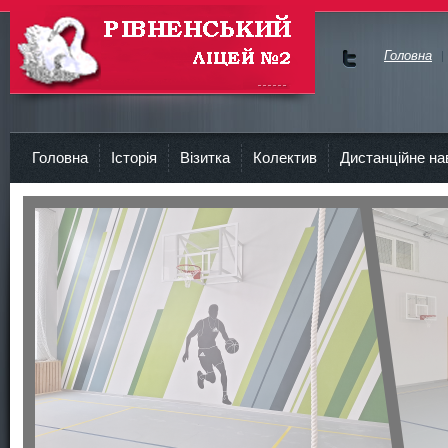
Головна
Ми у
Face
Рівненський Ліцей №2
bok
Головна
Історія
Візитка
Колектив
Дистанційне на