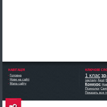
НАВІГАЦІЯ
КЛЮЧОВІ СЛ
1 клас
Головна
3D
Нове на сайті
закладу
Акції
Мапа сайту
Конкурс
Нов
Психолог
Свя
Показать все т