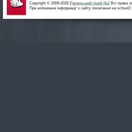
Copyright © 2008-2026
Рівненський ліцей №2
Всі права з
При копіюванні інформації з сайту посилання на school2.r
Офіційни
й сайт
ліцею
№2